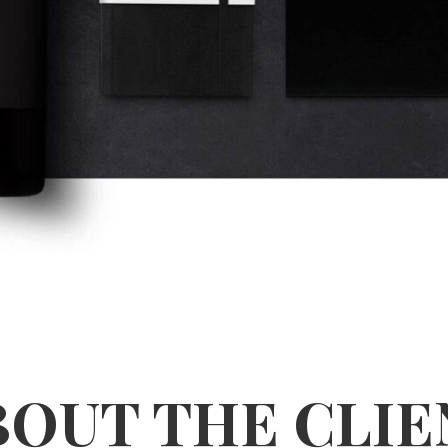
BOUT THE CLIE