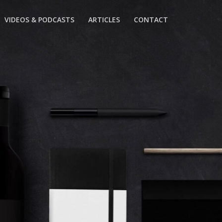
VIDEOS & PODCASTS
ARTICLES
CONTACT