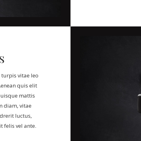
s
turpis vitae leo
enean quis elit
 Quisque mattis
m diam, vitae
rerit luctus,
 felis vel ante.