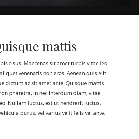
uisque mattis
is risus. Maecenas sit amet turpis vitae leo
iquet venenatis non eros. Aenean quis elit
ique dictum ac sit amet ante. Quisque mattis
non pharetra. In nec interdum diam, vitae
o. Nullam luctus, est ut hendrerit luctus,
icula purus, vel varius velit felis vel ante.