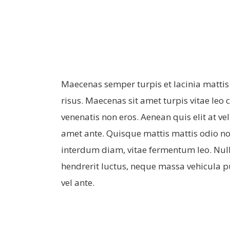
Maecenas semper turpis et lacinia mattis
risus. Maecenas sit amet turpis vitae le
venenatis non eros. Aenean quis elit at vel
amet ante. Quisque mattis mattis odio no
interdum diam, vitae fermentum leo. Null
hendrerit luctus, neque massa vehicula puru
vel ante.