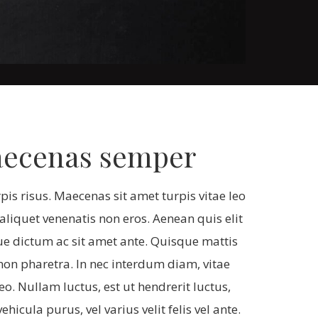
ecenas semper
is risus. Maecenas sit amet turpis vitae leo
iquet venenatis non eros. Aenean quis elit
ique dictum ac sit amet ante. Quisque mattis
non pharetra. In nec interdum diam, vitae
o. Nullam luctus, est ut hendrerit luctus,
icula purus, vel varius velit felis vel ante.